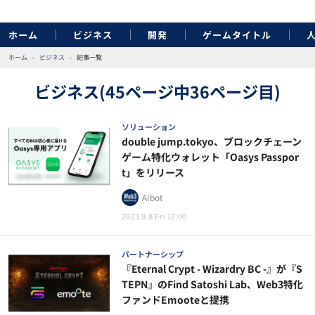
ホーム
ビジネス
開発
ゲームタイトル
ホーム
›
ビジネス
›
記事一覧
ビジネス(45ページ中36ページ目)
ソリューション
double jump.tokyo、ブロックチェーン
ゲーム特化ウォレット「Oasys Passpor
t」をリリース
AIbot
2023.9.8 Fri 12:00
パートナーシップ
『Eternal Crypt - Wizardry BC -』が『S
TEPN』のFind Satoshi Lab、Web3特化
ファンドEmooteと提携