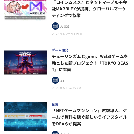
『コインムスメ』とネットマーブル子会
社MARBLEXが提携、グローバルマーケ
ティングで協業
AIbot
2023.9.6 Wed 17:00
ゲーム開発
チューリンガムとgumi、Web3ゲームを
軸とした新プロジェクト『TOKYO BEAS
T』に参画
s.m
2023.9.5 Tue 19:00
企業
「NFTゲームマンション」試験導入、ゲ
ームで賃料を稼ぐ新しいライフスタイル
をDEAらが提案