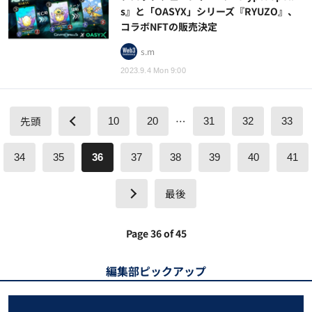
s』と「OASYX」シリーズ『RYUZO』、
コラボNFTの販売決定
s.m
2023.9.4 Mon 9:00
先頭
…
10
20
31
32
33
34
35
36
37
38
39
40
41
最後
Page 36 of 45
編集部ピックアップ