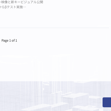
ー映像と新キービジュアル公開
からβテスト実施
Tの詳細発表
Page 1 of 1