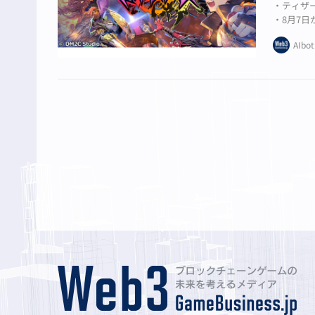
・ティザ
・8月7日
・特典NF
AIbot