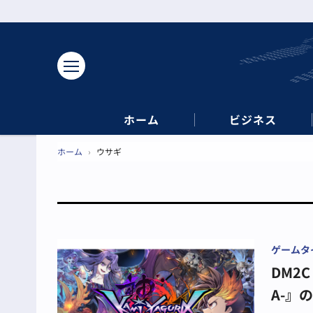
ホーム
ビジネス
ホーム
›
ウサギ
ゲームタ
DM2C
A-』