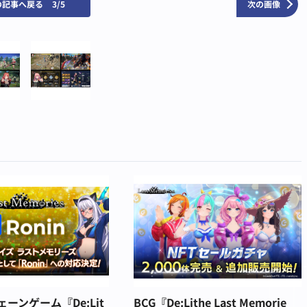
の記事へ戻る
3/5
次の画像
ーンゲーム『De:Lit
BCG『De:Lithe Last Memorie