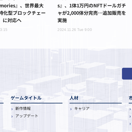
Memories』、世界最大
s』、1体1万円のNFTドールガチ
特化型ブロックチェー
ャが2,000体分完売…追加販売を
n」に対応へ
実施
13:15
2024.11.26 Tue 9:00
ゲームタイトル
人材
新作情報
キャリア
アップデート