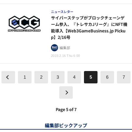
ニュースレター
サイバーステップがブロックチェーンゲ
ーム参入、『トレサカJリーグ』にNFT機
能導入【Web3GameBusiness.jp Picku
p】2/16号
編集部
2023.2.16 Thu 6:00
1
2
3
4
5
6
7
Page 5 of 7
編集部ピックアップ