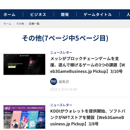
ホーム
ビジネス
開発
ゲームタイトル
ホーム
›
その他
›
記事一覧
その他(7ページ中5ページ目)
ニュースレター
メッシがブロックチェーンゲームを支
援、遊んで稼げるゲームの3つの課題【W
eb3GameBusiness.jp Pickup】3/10号
編集部
2023.3.10 Fri 6:00
ニュースレター
KDDIがウォレットを提供開始、ソフトバ
ンクがNFTストアを開設【Web3GameB
usiness.jp Pickup】3/8号