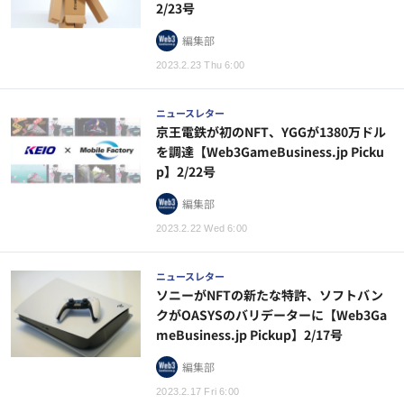
2/23号
編集部
2023.2.23 Thu 6:00
ニュースレター
京王電鉄が初のNFT、YGGが1380万ドル
を調達【Web3GameBusiness.jp Picku
p】2/22号
編集部
2023.2.22 Wed 6:00
ニュースレター
ソニーがNFTの新たな特許、ソフトバン
クがOASYSのバリデーターに【Web3Ga
meBusiness.jp Pickup】2/17号
編集部
2023.2.17 Fri 6:00