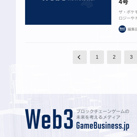
4号
ザ・ポケ
ロジーや 
界隈を賑
編集
1
2
3