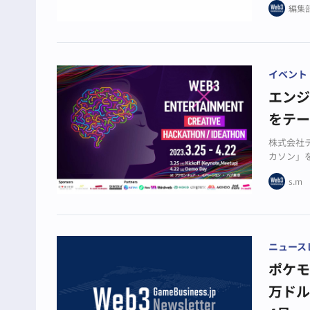
編集
イベント
エンジ
をテ
株式会社
カソン」を運
ckthon
s.m
ニュース
ポケモ
万ドルを