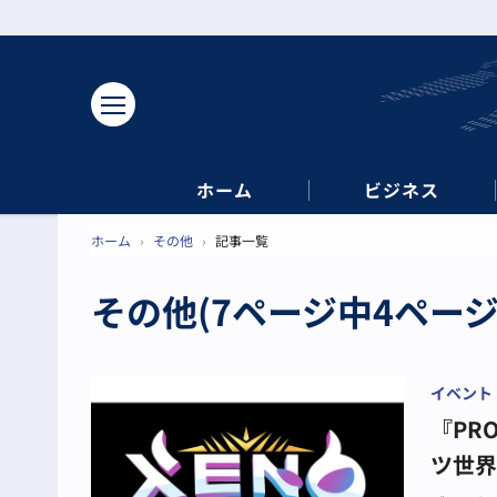
ホーム
ビジネス
ホーム
›
その他
›
記事一覧
その他(7ページ中4ページ
イベント
『PR
ツ世