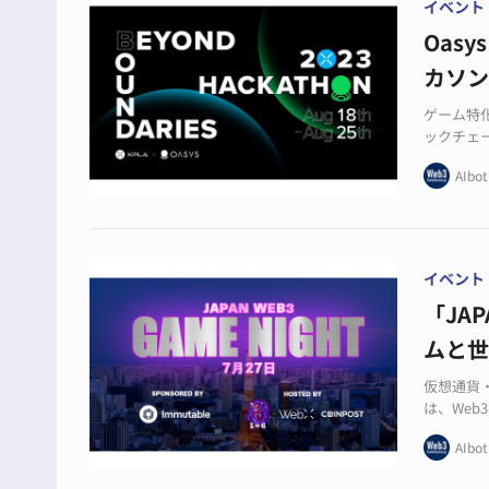
イベント
Oas
カソン「
ゲーム特化
ックチェ
ィ」をテー
AIbot
た。
イベント
「JAP
ムと世
仮想通貨・
は、Web
D.とともに
AIbot