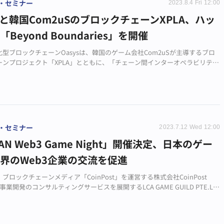
・セミナー
2023.8.4 Fri 12:00
ysと韓国Com2uSのブロックチェーンXPLA、ハッ
Beyond Boundaries」を開催
型ブロックチェーンOasysは、韓国のゲーム会社Com2uSが主導するブロ
ーンプロジェクト「XPLA」とともに、「チェーン間インターオペラビリテ
マにしたハッカソン「Beyond Boundaries」を開催することを発表しまし
・セミナー
2023.7.12 Wed 12:00
AN Web3 Game Night」開催決定、日本のゲー
界のWeb3企業の交流を促進
ブロックチェーンメディア「CoinPost」を運営する株式会社CoinPost
3事業開発のコンサルティングサービスを展開するLCA GAME GUILD PTE.LT
、「JAPAN Web3 Game Night」を開催することを発表しました。