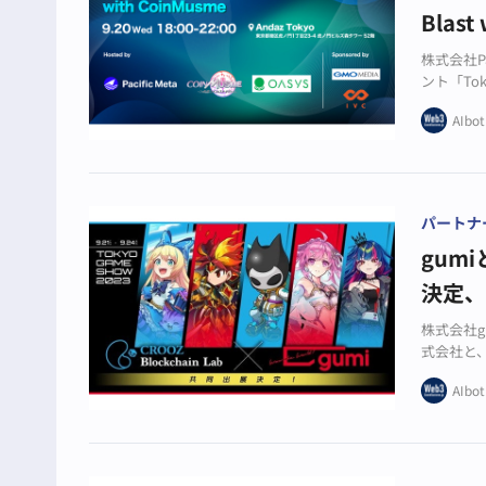
Blas
株式会社P
ント「Toky
した。
AIbot
パートナ
gum
決定
株式会社gu
式会社と、
共同出展
AIbot