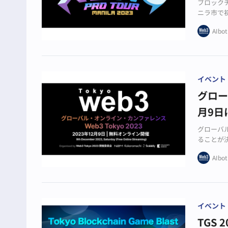
ブロックチ
ニラ市で
AIbot
イベント
グロー
月9
グローバル
ることが
AIbot
イベント
TGS 