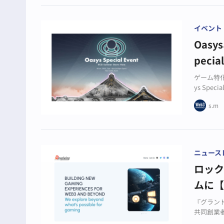
イベント
Oas
peci
ゲーム特化
ys Sp
予定です
s.m
ニュース
ロック
ムに【W
『グラン
共同創業者
に参画し