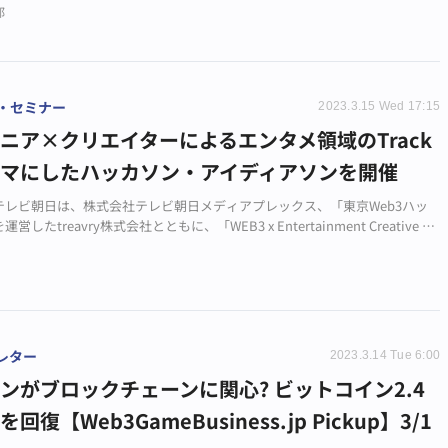
部
・セミナー
2023.3.15 Wed 17:15
ニア×クリエイターによるエンタメ領域のTrack
ーマにしたハッカソン・アイディアソンを開催
テレビ朝日は、株式会社テレビ朝日メディアプレックス、「東京Web3ハッ
営したtreavry株式会社とともに、「WEB3 x Entertainment Creative Ha
/Ideathon」を2023年3月25日（土）より開催します。
レター
2023.3.14 Tue 6:00
ンがブロックチェーンに関心? ビットコイン2.4
回復【Web3GameBusiness.jp Pickup】3/1