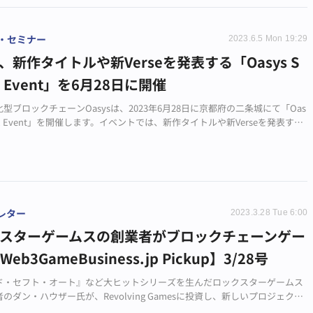
・セミナー
2023.6.5 Mon 19:29
ys、新作タイトルや新Verseを発表する「Oasys S
al Event」を6月28日に開催
型ブロックチェーンOasysは、2023年6月28日に京都府の二条城にて「Oas
ecial Event」を開催します。イベントでは、新作タイトルや新Verseを発表する
。
レター
2023.3.28 Tue 6:00
スターゲームスの創業者がブロックチェーンゲー
eb3GameBusiness.jp Pickup】3/28号
ド・セフト・オート』など大ヒットシリーズを生んだロックスターゲームス
のダン・ハウザー氏が、Revolving Gamesに投資し、新しいプロジェクト
てブロックチェーンゲームをリリースすることになりました。