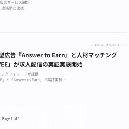
型広告サービス開始
く連絡網と連携
産を報酬に
2024.4.10 Wed 13:00
3型広告『Answer to Earn』と人材マッチング
VEE」が求人配信の実証実験開始
とエッグフォワードが提携
E」と「Answer to Earn」で実証実験
.0時代の人材マッチング革新
Page 1 of 1