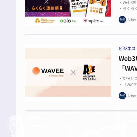
・Web3
・らくら
・暗号資
AIbot
ビジネス
Web
「WA
・DEA
・「WAVE
・Web3
AIbot