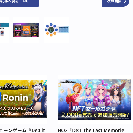
の記事へ戻る
4/6
次の画像
ーンゲーム『De:Lit
BCG『De:Lithe Last Memorie