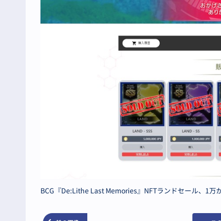
BCG『De:Lithe Last Memories』NFTランドセール