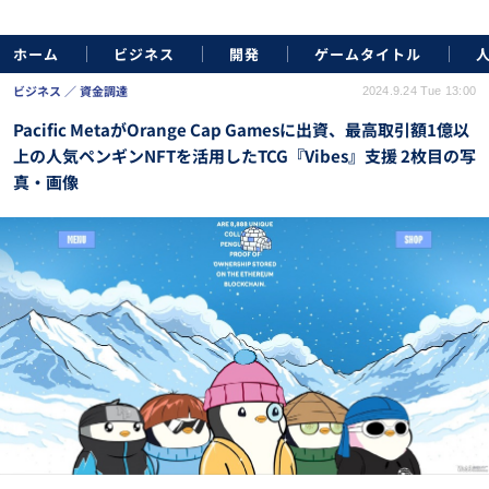
ホーム
ビジネス
開発
ゲームタイトル
ビジネス
資金調達
2024.9.24 Tue 13:00
Pacific MetaがOrange Cap Gamesに出資、最高取引額1億以
上の人気ペンギンNFTを活用したTCG『Vibes』支援 2枚目の写
真・画像