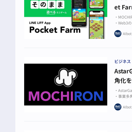
et 
・MOCHI
・Web
・TONゲ
AIbot
ビジネス
Ast
角化
・Astar
・事業多
・新ロゴ
AIbot