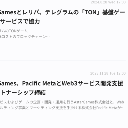
2024.8.28 Wed 17:00
arGamesとレリパ、テレグラムの「TON」基盤ゲー
発サービスで協力
ラムのTONゲーム
低コストのブロックチェーン
の開発サービス
2023.11.28 Tue 12:00
rGames、Pacific MetaとWeb3サービス開発支援
ートナーシップ締結
ービスおよびゲームの企画・開発・運用を行うAstarGames株式会社と、Web
ルティング事業とマーケティング支援を手掛ける株式会社Pacific Metaがパ
シップを締結しました。