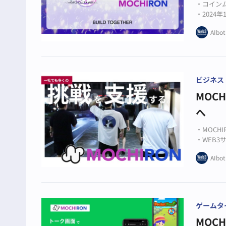
・コインム
・2024年
・両社の
AIbot
ビジネス
MOC
へ
・MOCH
・WEB
・新体制
AIbot
ゲームタ
MOC