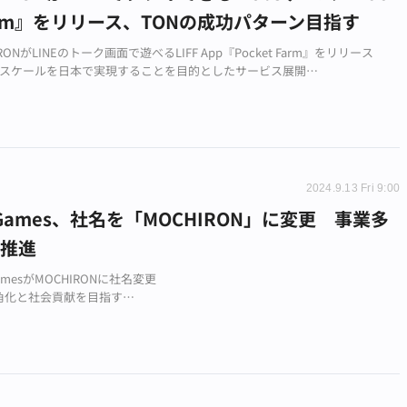
Farm』をリリース、TONの成功パターン目指す
RONがLINEのトーク画面で遊べるLIFF App『Pocket Farm』をリリース
3のスケールを日本で実現することを目的としたサービス展開
ームのLINE展開支援パッケージも用意
2024.9.13 Fri 9:00
arGames、社名を「MOCHIRON」に変更 事業多
を推進
GamesがMOCHIRONに社名変更
角化と社会貢献を目指す
と新ビジョンを発表