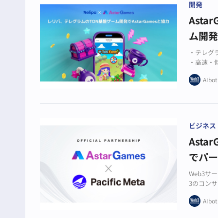
開発
Ast
ム開
・テレグ
・高速・
・レリパ
AIbot
ビジネス
Asta
でパ
Web3サ
3のコンサ
ートナー
AIbot