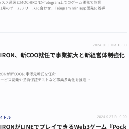
スメ運営とMOCHIRONがTelegram上でのゲーム開発で協業
11月のゲームリリースに合わせ、Telegram miniapp開発に着手
知見を活かし、新たなゲーム体験提供と認知拡大を目指す
2024.10.1 Tue 13:00
HIRON、新COO就任で事業拡大と新経営体制強化
IRONが新COOに半澤元希氏を任命
3サービス開発や品質保証テストなど事業多角化を推進
で持続可能な成長と顧客価値向上を目指す
イトル
2024.9.27 Fri 9:00
HIRONがLINEでプレイできるWeb3ゲーム『Pock