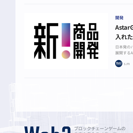
開発
Ast
入れた
日本発のパ
展開するA
の開発を
s.m