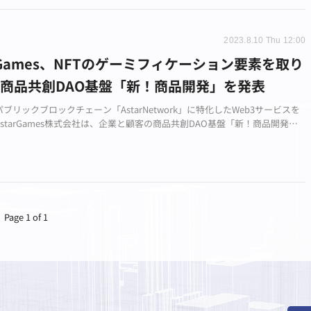
2023.8.10 Thu 12:00
arGames、NFTのゲーミフィケーション要素を取り
商品共創DAO基盤「新！商品開発」を発表
ブリックブロックチェーン「AstarNetwork」に特化したWeb3サービスを
starGames株式会社は、企業と顧客の商品共創DAO基盤「新！商品開発」
始めたことを発表しました。
Page 1 of 1