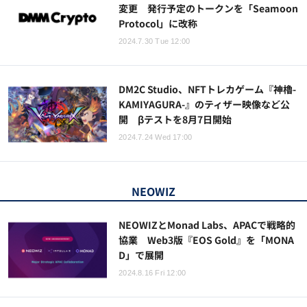
変更 発行予定のトークンを「Seamoon
Protocol」に改称
2024.7.30 Tue 12:00
DM2C Studio、NFTトレカゲーム『神櫓-
KAMIYAGURA-』のティザー映像など公
開 βテストを8月7日開始
2024.7.24 Wed 17:00
NEOWIZ
NEOWIZとMonad Labs、APACで戦略的
協業 Web3版『EOS Gold』を「MONA
D」で展開
2024.8.16 Fri 12:00