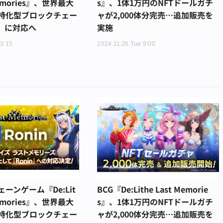
Memories』、世界最大
s』、1体1万円のNFTドールガチ
特化型ブロックチェー
ャが2,000体分完売…追加販売を
n」に対応へ
実施
13:15
2024.11.26 Tue 9:00
ーンゲーム『De:Lit
BCG『De:Lithe Last Memorie
Memories』、世界最大
s』、1体1万円のNFTドールガチ
特化型ブロックチェー
ャが2,000体分完売…追加販売を