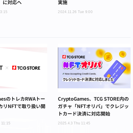
n」に対応へ
実施
13:15
2024.11.26 Tue 9:00
amesのトレカRWAトー
CryptoGames、TCG STORE内の
カリNFTで取り扱い開
ガチャ「NFTオリパ」でクレジッ
トカード決済に対応開始
 11:15
2025.4.3 Thu 11:45