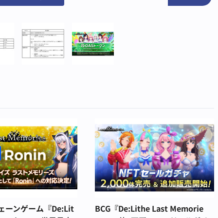
ーンゲーム『De:Lit
BCG『De:Lithe Last Memorie