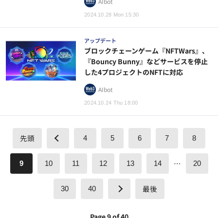
AIbot
2024.10.28 Mon 15:30
アップデート
ブロックチェーンゲーム『NFTWars』、
『Bouncy Bunny』などサービスを停止
した4プロジェクトのNFTに対応
AIbot
2024.10.24 Thu 18:00
先頭
4
5
6
7
8
…
9
10
11
12
13
14
20
最後
30
40
Page 9 of 40