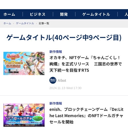
ホーム
ビジネス
開発
ゲームタイトル
ホーム
›
ゲームタイトル
›
記事一覧
ゲームタイトル(40ページ中9ページ目)
新作情報
オカキチ、NFTゲーム『ちゃんごくし！
絢爛』を正式リリース 三国志の世界で
天下統一を目指すRTS
AIbot
2024.11.13 Wed 17:30
新作情報
enish、ブロックチェーンゲーム『De:Lit
he Last Memories』のNFTドールガチャ
セールを開始