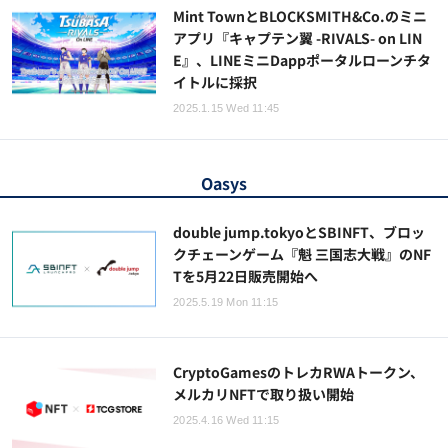
Mint TownとBLOCKSMITH&Co.のミニ
アプリ『キャプテン翼 -RIVALS- on LIN
E』、LINEミニDappポータルローンチタ
イトルに採択
2025.1.15 Wed 11:45
Oasys
double jump.tokyoとSBINFT、ブロッ
クチェーンゲーム『魁 三国志大戦』のNF
Tを5月22日販売開始へ
2025.5.19 Mon 11:15
CryptoGamesのトレカRWAトークン、
メルカリNFTで取り扱い開始
2025.4.16 Wed 11:15