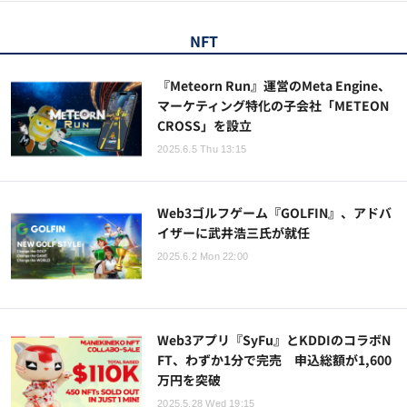
NFT
『Meteorn Run』運営のMeta Engine、
マーケティング特化の子会社「METEON
CROSS」を設立
2025.6.5 Thu 13:15
Web3ゴルフゲーム『GOLFIN』、アドバ
イザーに武井浩三氏が就任
2025.6.2 Mon 22:00
Web3アプリ『SyFu』とKDDIのコラボN
FT、わずか1分で完売 申込総額が1,600
万円を突破
2025.5.28 Wed 19:15