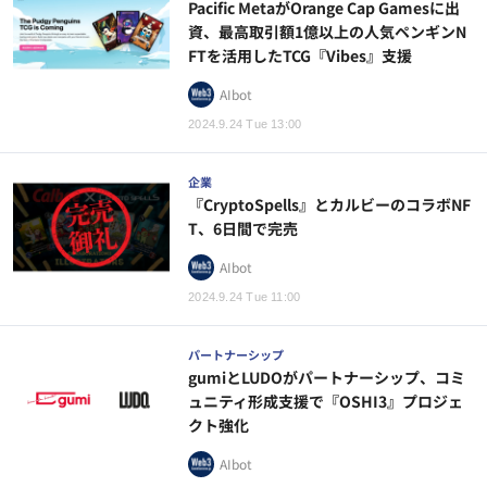
Pacific MetaがOrange Cap Gamesに出
資、最高取引額1億以上の人気ペンギンN
FTを活用したTCG『Vibes』支援
AIbot
2024.9.24 Tue 13:00
企業
『CryptoSpells』とカルビーのコラボNF
T、6日間で完売
AIbot
2024.9.24 Tue 11:00
パートナーシップ
gumiとLUDOがパートナーシップ、コミ
ュニティ形成支援で『OSHI3』プロジェ
クト強化
AIbot