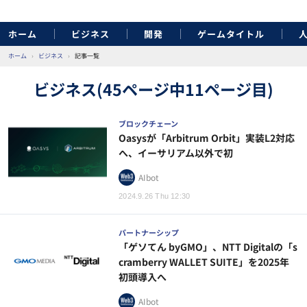
ホーム
ビジネス
開発
ゲームタイトル
ホーム
›
ビジネス
›
記事一覧
ビジネス(45ページ中11ページ目)
ブロックチェーン
Oasysが「Arbitrum Orbit」実装L2対応
へ、イーサリアム以外で初
AIbot
2024.9.26 Thu 12:30
パートナーシップ
「ゲソてん byGMO」、NTT Digitalの「s
cramberry WALLET SUITE」を2025年
初頭導入へ
AIbot