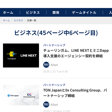
ホーム
ビジネス
開発
ゲームタイトル
ホーム
›
ビジネス
›
記事一覧
ビジネス(45ページ中6ページ目)
パートナーシップ
チューリンガム、LINE NEXTとミニDapp
導入支援のエージェンシー契約を締結
AIbot
2025.1.21 Tue 9:00
パートナーシップ
TON Japanと0x Consulting Group、パ
ートナーシップ締結
AIbot
2025.1.20 Mon 13:00