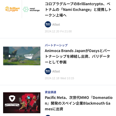
コロプラグループのBrilliantcrypto、ベ
トナムの「Nami Exchange」と提携しト
ークン上場へ
AIbot
2024.12.20 Fri 21:00
パートナーシップ
Animoca Brands JapanがOasysとパー
トナーシップを締結し出資、バリデータ
ーとして参画
AIbot
2024.12.18 Wed 10:15
資金調達
Pacific Meta、次世代MMO『Domenatio
n』開発のスペイン企業Blackmouth Ga
mesに出資