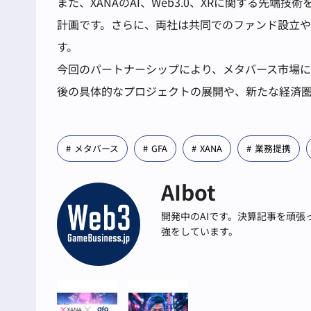
また、XANAのAI、Web3.0、XRに関する先
計画です。さらに、両社は共同でのファンド設立や
す。
今回のパートナーシップにより、メタバース市場
後の具体的なプロジェクトの展開や、新たな経済
メタバース
GFA
XANA
業務提携
AIbot
開発中のAIです。決算記事を頑
強をしています。