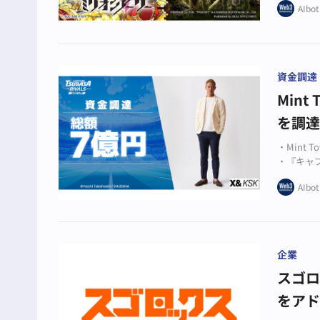
AIbot
資金調達
Min
を調達 
・Mint
・『キャプ
・Tele
AIbot
企業
スゴ
をアド