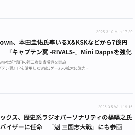
2025.3.10 Mon 17:30
t Town、本田圭佑氏率いるX&KSKなどから7億円
『キャプテン翼 -RIVALS-』Mini Dappsを強化
 Town社が7億円の第三者割当増資を実施
テン翼』IPを活用したWeb3ゲームの拡大に注力
gram版で800万人、LINE版で140万人のユーザーを獲得
2025.3.5 Wed 19:15
ロックス、歴史系ラジオパーソナリティの楊暘之氏
バイザーに任命 『魁 三国志大戦』にも参画