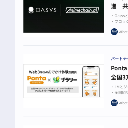
進 
・Oasy
・ブロッ
・クリエ
AIbot
パートナ
Pon
全国3
・LMと
・全国約
・NFT
AIbot