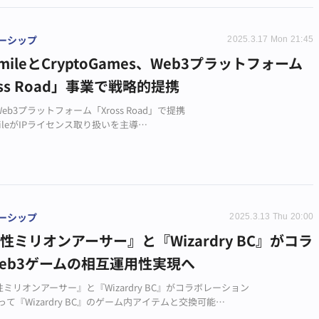
ーシップ
2025.3.17 Mon 21:45
a mileとCryptoGames、Web3プラットフォーム
oss Road」事業で戦略的提携
eb3プラットフォーム「Xross Road」で提携
 mileがIPライセンス取り扱いを主導
IPのグローバル展開を目指す
ーシップ
2025.3.13 Thu 20:00
性ミリオンアーサー』と『Wizardry BC』がコラ
eb3ゲームの相互運用性実現へ
ミリオンアーサー』と『Wizardry BC』がコラボレーション
って『Wizardry BC』のゲーム内アイテムと交換可能
3ゲームの相互運用性実現に向けた意欲的な取り組み