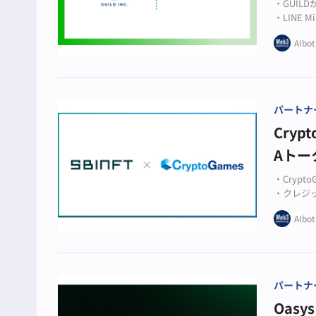
・GUIL
・LINE 
・Web3
AIbot
パートナ
Cry
Aトー
・Crypt
・クレジ
・2025
AIbot
パートナ
Oas