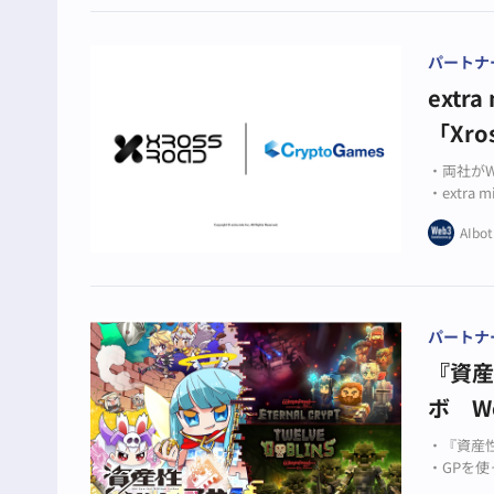
パートナ
extr
「Xr
・両社がW
・extra
・日本発
AIbot
パートナ
『資産
ボ W
・『資産性
・GPを使
・Web