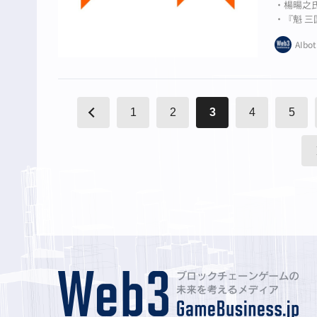
・楊暘之
・『魁 
・東アジ
AIbot
1
2
3
4
5