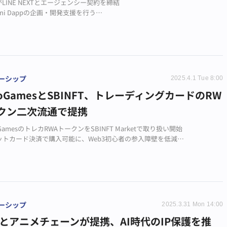
DがLINE NEXTとエージェンシー契約を締結
Mini Dappの企画・開発支援を行う
エコシステム拡大を目指す
ーシップ
2025.4.1 Tue 8:00
ptoGamesとSBINFT、トレーディングカードのRW
クン二次流通で提携
oGamesのトレカRWAトークンをSBINFT Marketで取り扱い開始
ットカード決済で購入可能に、Web3初心者の参入障壁を低減
年3月31日から取り扱い開始、トレカNFT市場の活性化を目指す
ーシップ
2025.3.31 Mon 14:00
ysとアニメチェーンが提携、AI時代のIP保護を推