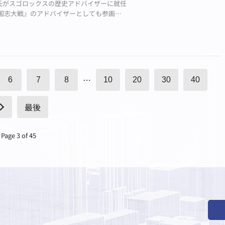
氏がスゴロックスの歴史アドバイザーに就任
三国志大戦』のアドバイザーとしても参画
アを筆頭としたグローバルで愛されるタイトルを目指す
…
6
7
8
10
20
30
40
最後
Page 3 of 45