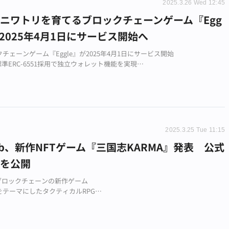
2025.3.26 Wed 12:45
ニワトリを育てるブロックチェーンゲーム『Egg
、2025年4月1日にサービス開始へ
チェーンゲーム『Eggle』が2025年4月1日にサービス開始
標準ERC-6551採用で独立ウォレット機能を実現
ーウォレット対応で高い利便性と新規ユーザー獲得を目指す
2025.3.25 Tue 11:15
Lab、新作NFTゲーム『三国志KARMA』発表 公式
トを公開
とブロックチェーンの新作ゲーム
をテーマにしたタクティカルRPG
イトで情報順次公開予定