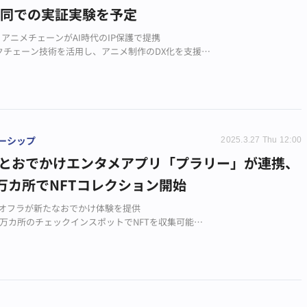
共同での実証実験を予定
sとアニメチェーンがAI時代のIP保護で提携
クチェーン技術を活用し、アニメ制作のDX化を支援
イターの権利を守り、適切な収益分配システムを構築
ーシップ
2025.3.27 Thu 12:00
taとおでかけエンタメアプリ「プラリー」が連携、
万カ所でNFTコレクション開始
ジオフラが新たなおでかけ体験を提供
3万カ所のチェックインスポットでNFTを収集可能
収集で最大10万円相当の純金カードなどが当たる抽選に参加可能