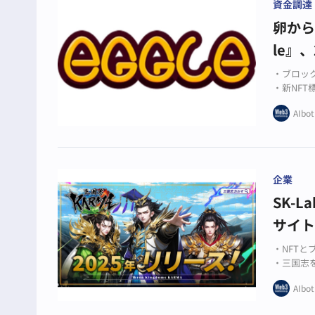
資金調達
卵から
le』
・ブロック
・新NFT
・パスキ
AIbot
企業
SK-
サイ
・NFT
・三国志
・公式サ
AIbot