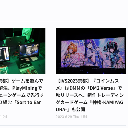
23京都】ゲームを遊んで
【IVS2023京都】『コインムス
決、PlayMiningで
メ』はDMMの「DM2 Verse」で
ェーンゲームで先行す
秋リリースへ、新作トレーディン
組む「Sort to Ear
グカードゲーム『神櫓-KAMIYAG
URA-』も公開
 1:24
2023.6.29 Thu 1:54