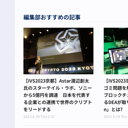
編集部おすすめの記事
【IVS2023京都】Astar渡辺創太
【IVS20
氏のスターテイル・ラボ、ソニー
ゴミ問題を解
から5億円を調達 日本を代表す
ブロックチ
る企業との連携で世界のクリプト
るDEAが取り
をリードする
n」とは?
2023.6.29 Thu 0:37
2023.6.29 Thu