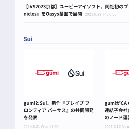
【IVS2023京都】ユービーアイソフト、同社初のブロックチェ
nicles』をOasys基盤で展開
2023.6.29 Thu 0:55
Sui
gumiとSui、新作『ブレイブ フ
gumiがCA
ロンティア バーサス』の共同開発
連結子会社gC 
を発表
のノード運
2024.8.21 Wed 17:00
2023.6.12 Mon