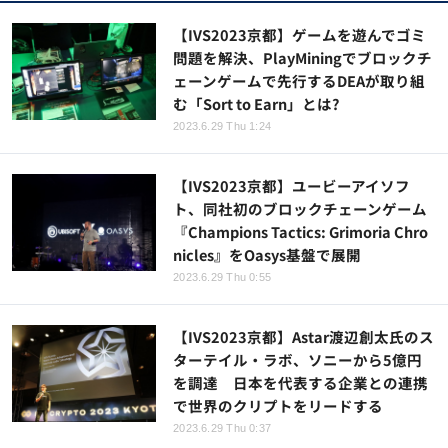
【IVS2023京都】ゲームを遊んでゴミ
問題を解決、PlayMiningでブロックチ
ェーンゲームで先行するDEAが取り組
む「Sort to Earn」とは?
2023.6.29 Thu 1:24
【IVS2023京都】ユービーアイソフ
ト、同社初のブロックチェーンゲーム
『Champions Tactics: Grimoria Chro
nicles』をOasys基盤で展開
2023.6.29 Thu 0:55
【IVS2023京都】Astar渡辺創太氏のス
ターテイル・ラボ、ソニーから5億円
を調達 日本を代表する企業との連携
で世界のクリプトをリードする
2023.6.29 Thu 0:37