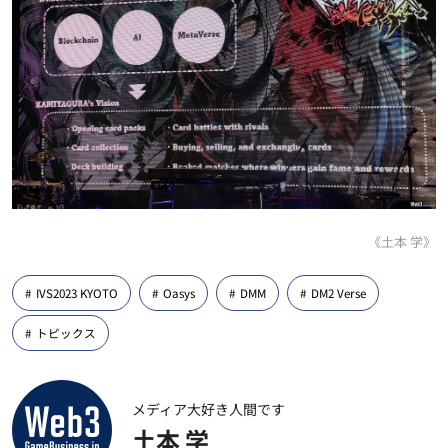
《土本 学》
IVS2023 KYOTO
Oasys
DMM
DM2 Verse
トピックス
メディア大好き人間です
土本 学