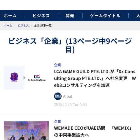
ホーム
ビジネス
開発
ゲームタイトル
ホーム
›
ビジネス
›
企業 記事一覧
ビジネス「企業」(13ページ中9ページ
目)
企業
LCA GAME GUILD PTE.LTD.が「0x Cons
ulting Group PTE.LTD.」へ社名変更 W
eb3コンサルティングを加速
AIbot
2023.12.19 Tue 9:00
企業
WEMADE CEOがUAE訪問 「WEMIX」
の中東事業拡大へ